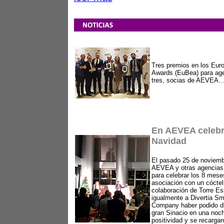
Tres premios en los Eur
Awards (EuBea) para age
tres, socias de AEVEA
En AEVEA celebr
Navidad
El pasado 25 de noviemb
AEVEA y otras agencias 
para celebrar los 8 mese
asociación con un cóctel
colaboración de Torre E
igualmente a Divertia Sm
Company
haber
podido d
gran Sinacio en una noch
positividad y se recargar