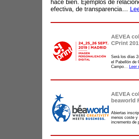
hace bien. Ejemplos de relacion
efectiva, de transparencia…
Le
AEVEA col
CPrint 201
Será los días 2
el Pabellón de 
Campo…
Leer
AEVEA col
beaworld F
Abiertas inscri
menos coste y 
incremento de